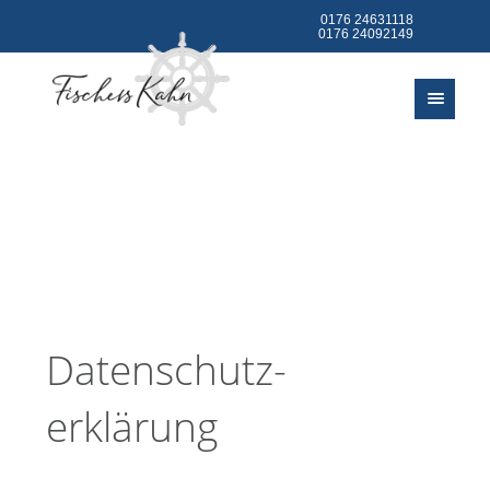
0176 24631118
0176 24092149
info@fischers-
kahn.de
Datenschutz­
erklärung